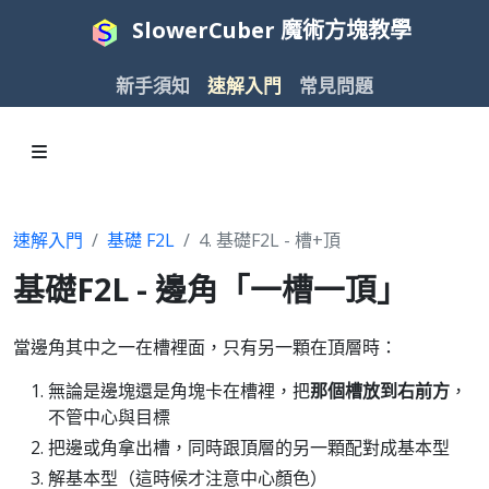
SlowerCuber 魔術方塊教學
新手須知
速解入門
常見問題
速解入門
基礎 F2L
4. 基礎F2L - 槽+頂
基礎F2L - 邊角「一槽一頂」
當邊角其中之一在槽裡面，只有另一顆在頂層時：
無論是邊塊還是角塊卡在槽裡，把
那個槽放到右前方
，
不管中心與目標
把邊或角拿出槽，同時跟頂層的另一顆配對成基本型
解基本型（這時候才注意中心顏色）